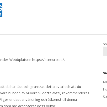
Sö
änder Webbplatsen https://acneuro.se/.
Si
Mi
t du har läst och granskat detta avtal och att du
Hu
ill vara bunden av villkoren i detta avtal, rekommenderas
St
Vi ger endast användning och åtkomst till denna
m som har accepterat dess villkor.