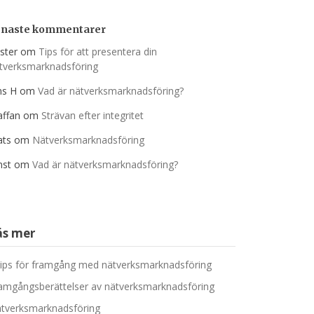
enaste kommentarer
ister
om
Tips för att presentera din
tverksmarknadsföring
ns H
om
Vad är nätverksmarknadsföring?
affan
om
Strävan efter integritet
ts
om
Nätverksmarknadsföring
nst
om
Vad är nätverksmarknadsföring?
äs mer
tips för framgång med nätverksmarknadsföring
amgångsberättelser av nätverksmarknadsföring
tverksmarknadsföring