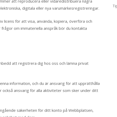
kommer att reproducera eller vidaredistribuera några
Ti
elektroniska, digitala eller nya varumärkesregistreringar.
v licens för att visa, använda, kopiera, överföra och
ör frågor om immateriella anspråk bör du kontakta
bedd att registrera dig hos oss och lämna privat
denna information, och du är ansvarig för att upprätthålla
r också ansvarig för alla aktiviteter som sker under ditt
 angående säkerheten för ditt konto på Webbplatsen,