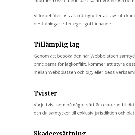
informera oss omedelbart så att vi kan lösa dem
Vi förbehåller oss alla rättigheter att avsluta kon
beställningar efter eget gottfinnande.
Tillämplig lag
Genom att besöka den här Webbplatsen samtycker d
principerna för lagkonflikt, kommer att styra dess
mellan Webbplatsen och dig, eller dess verksam
Tvister
Varje tvist som på något sätt är relaterad till 
och du samtycker till exklusiv jurisdiktion och pl
Skadeersättning