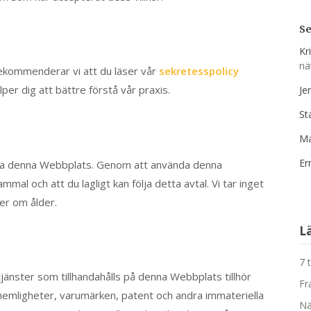
S
Kr
nä
rekommenderar vi att du läser vår
sekretesspolicy
er dig att bättre förstå vår praxis.
Je
St
Ma
Er
nda denna Webbplats. Genom att använda denna
al och att du lagligt kan följa detta avtal. Vi tar inget
ter om ålder.
L
7 
 tjänster som tillhandahålls på denna Webbplats tillhör
Fr
shemligheter, varumärken, patent och andra immateriella
Nä